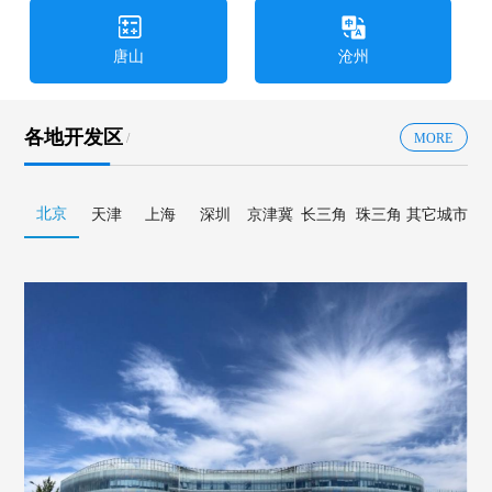
唐山
沧州
各地开发区
/
MORE
北京
天津
上海
深圳
京津冀
长三角
珠三角
其它城市