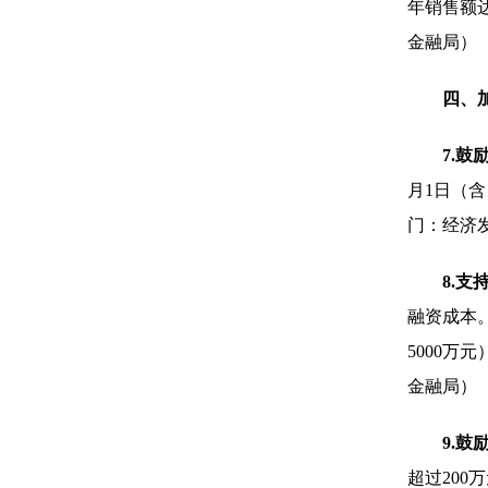
年销售额达
金融局）
四、
7.
月1日（
门：经济
8.
融资成本。
5000
金融局）
9.
超过20