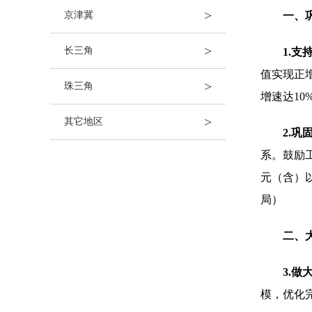
>
京津冀
一、
>
长三角
1.
值实现正增
>
珠三角
增速达10
>
其它地区
2.
系。鼓励工
元（含）以
局）
二、
3.
模，优化