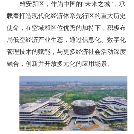
雄安新区
，
作为
中国的
“未来之城”，承
载着打造现代化经济体系先行区的重大历史
使命
，
在空域和区位优势的加持下，
积极
布
局
低空经济产业生态，通过信息化、数字化
管理技术
的
赋能，与更多经济社会活动
深度
融合，
创新
并开放多元
化的
应用场景。