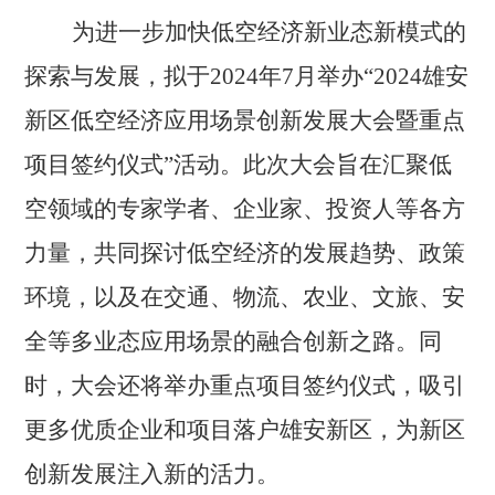
为
进一步
加快低空经济新业态新模式
的
探索与发展
，
拟于
2024
年
7
月举办
“
2024
雄安
新区低空经济应用场景创新发展
大会
暨重点
项目签约仪式
”
活动
。
此次大会旨在汇聚低
空领域的
专家
学者
、企业家、投资
人
等各方
力量，共同探讨低空经济的发展趋势、政策
环境
，
以及在交通、
物流、农业、文旅、
安
全
等多业态应用场景
的
融合创新之路。同
时，大会还将举办重点项目签约仪式，吸引
更多优质企业和项目落户雄安新区，为新区
创新发展注入新的活力
。