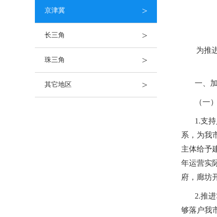
>
京津冀
>
长三角
为推
>
珠三角
一、
>
其它地区
（一
1.
系，为我
主体给予
年运营实
府，廊坊
2.推
够落户我