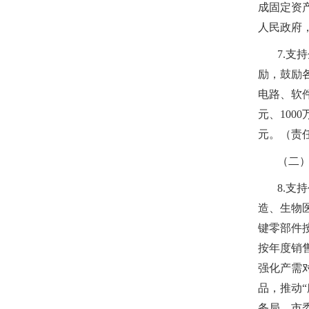
成固定资
人民政府
7.支
励，鼓励
电路、软件
元、100
元。（责
（二
8.
造、生物
键零部件
按年度销
强化产需
品，推动
务局、市