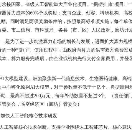
与承接国家、省级人工智能重大产业化项目、“揭榜挂帅”项目、
按照算力成本的60%予以奖励；支持企业、创客、科研机构、高
以奖励。同时满足两项奖励条件的，按照最高标准项实施，每个单位
改委、市工信局、市科技局，各县（市、区）人民政府，廊坊开
券：是为了进一步刺激算力市场的增长与发展，进而扩大算力规
行的一种“货币”。使用过程中，由政府向算力的供需双方免费发
成本，算力服务完成后，由企业或机构先行支付全额费用，并登录
加快AI大模型建设。鼓励聚焦新一代信息技术、生物医药健康、高
力中心孵化原创AI大模型，对于参数量不低于十亿个、典型应用场
的补助，最高不超过200万元，每年补助数量不超过3个。（责任
区管委会，临空经济区（廊坊）管委会）
）加快人工智能核心技术研发
支持人工智能核心技术创新。支持企业围绕人工智能芯片、核心算