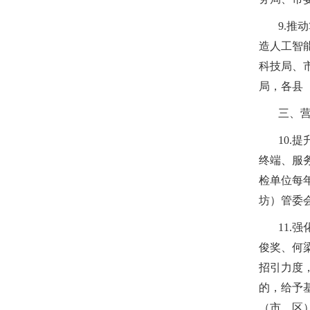
9.
造人工智
科技局、
局，各县
三、
10
终端、服
检单位每
坊）管委
11
俊奖、何
招引力度
的，给予
（市、区