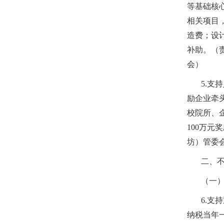
等基础核
相关项目
造费；设
补助。（
会）
5.
励企业牵
校院所、
100万
坊）管委
二、
（一）
6.
纳税当年