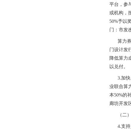
平台，参
或机构，
50%予
门：市发
算力
门设计发
降低算力
以兑付。
3.
业联合算
本50%
廊坊开发
（二
4.