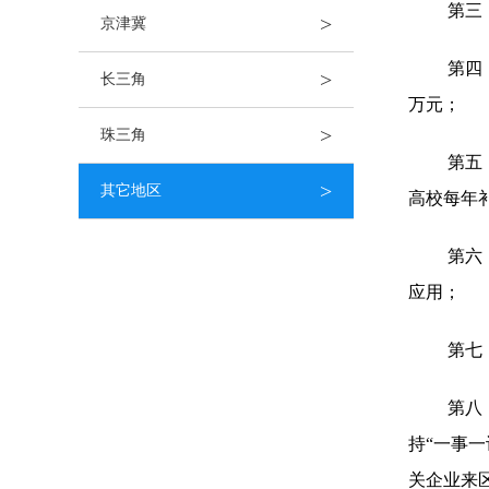
第三
>
京津冀
第四
>
长三角
万元；
>
珠三角
第五
>
其它地区
高校每年
第六
应用；
第七
第八
持“一事
关企业来