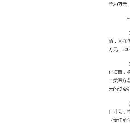
予20万
三、
（十
药，且在省
万元、20
（十
化项目，
二类医疗
元的资金
（十
目计划，
（责任单