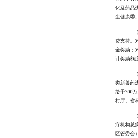
化及药品
生健康委
（三
费支持。
金奖励；
计奖励额
（四
类新兽药进
给予300
村厅、省
（五
疗机构总
区管委会