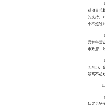
（十
过项目总投
的支持。
个不超过
（十
品种年营
市政府、
（十
(CMO
最高不超
四、
（十
认定后给