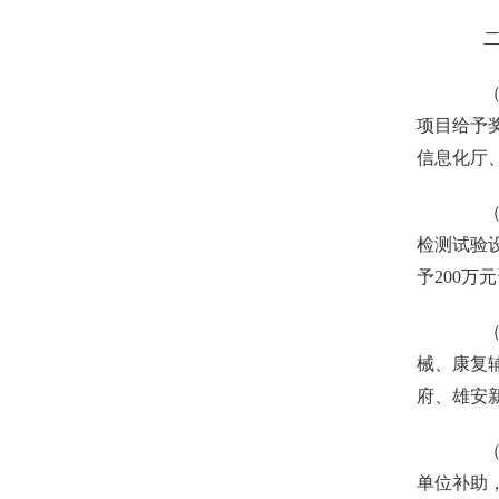
二、
（六
项目给予
信息化厅
（七
检测试验
予200
（八
械、康复
府、雄安
（九
单位补助