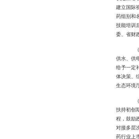
建立国际
药组别和
技能培训
委、省财
（十
供水、供
给予一定
体决策、
生态环境
（十
扶持初创
程，鼓励
对接多层
药行业上