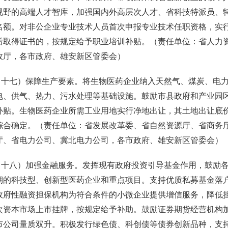
视野的高端人才智库，加强国内外高层次人才、省科技特派员、
名额。对非公企业专业技术人员首次申报专业技术任职资格，实行
后取得证书的，按规定给予职业培训补贴。（责任单位：省人力
政厅，各市政府、雄安新区管委会）
七）保障生产要素。将生物医药企业纳入天然气、煤炭、电力
电、供气、热力、污水处理等基础设施。鼓励市县政府和产业园
补贴。生物医药企业所需工业用地实行净地出让，其土地出让底
综合确定。（责任单位：省发展改革委、省自然资源厅、省商务
厅、省电力公司、冀北电力公司，各市政府、雄安新区管委会）
八）加强金融服务。发挥现有政府投资引导基金作用，鼓励各地
期的科技型、创新型医药企业和重点项目。支持优质私募基金落
政府性融资担保机构为符合条件的小微企业提供增信服务，降低担
次资本市场上市挂牌，按规定给予补助。鼓励证券期货经营机构
市公司量质双升。积极发行绿色债、科创债等债券创新品种，支