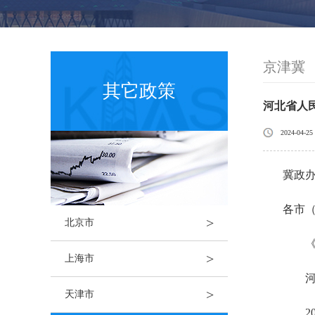
京津冀
其它政策
河北省人
2024-04-25
冀政办
各市
>
北京市
《关
>
上海市
河北
>
天津市
202