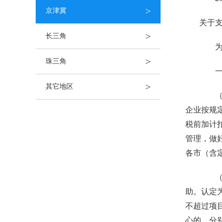
>
京津冀
关于
>
长三角
为促
>
珠三角
一、
>
其它地区
（一
企业按规
税前加计
管理，做
各市（含
（二
助。认定
不超过项目
心的，分