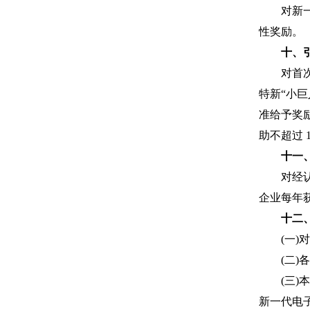
对新一
性奖励。
十、
对首
特新“小巨
准给予奖
助不超过 
十一
对经
企业每年获
十二
(一
(二
(三
新一代电子