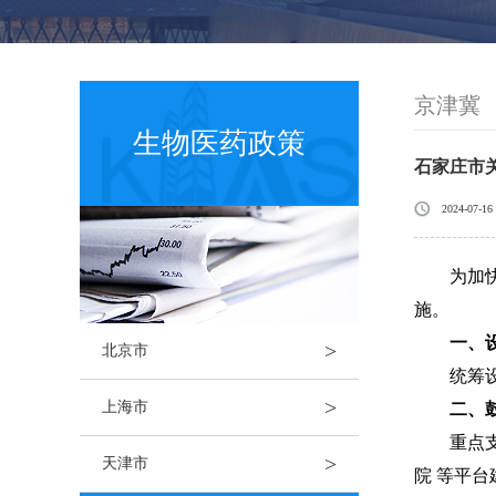
京津冀
生物医药政策
石家庄市
2024-07-16
为加
施。
一、
>
北京市
统筹
>
上海市
二、
重点
>
天津市
院 等平台