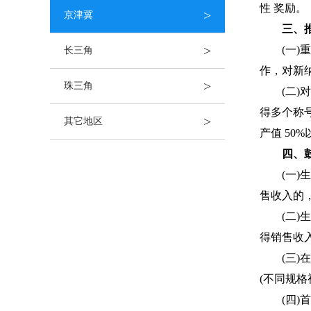
性 奖励。
>
京津冀
三、
>
(一
长三角
作，对新纳
>
珠三角
(二
得多个称
>
其它地区
产值 50%
四、
(一
售收入的，
(二
得销售收入
(三
(不同规格
(四